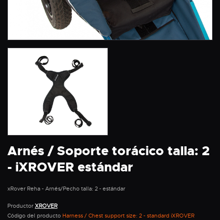
Arnés / Soporte torácico talla: 2
- iXROVER estándar
xRover Reha - Arnés/Pecho talla: 2 - estándar
Productor
XROVER
Código del producto
Harness / Chest support size: 2 - standard iXROVER