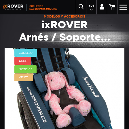
spa
COCHECITO
NACIDO PARA MOVERSE
MODELOS Y ACCESORIOS
ixROVER
Arnés / Soporte...
CONSEJO
AKCE
NOTICIAS
VENTA