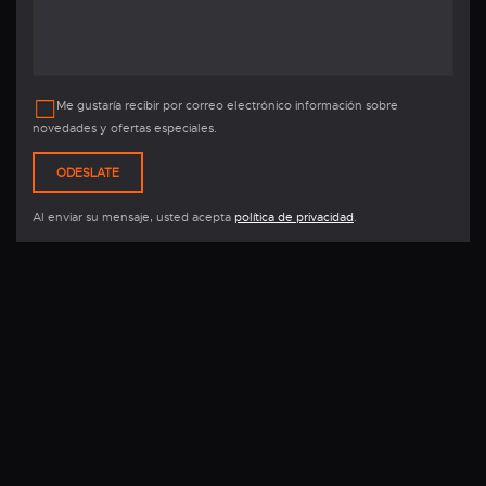
Me gustaría recibir por correo electrónico información sobre
novedades y ofertas especiales.
Al enviar su mensaje, usted acepta
política de privacidad
.