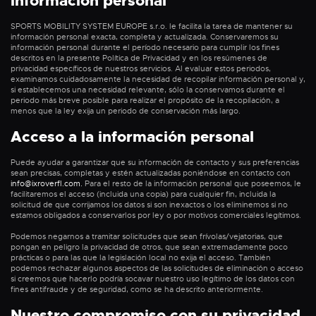
información personal
SPORTS MOBILITY SYSTEM EUROPE s.r.o. le facilita la tarea de mantener su
información personal exacta, completa y actualizada. Conservaremos su
información personal durante el período necesario para cumplir los fines
descritos en la presente Política de Privacidad y en los resúmenes de
privacidad específicos de nuestros servicios. Al evaluar estos periodos,
examinamos cuidadosamente la necesidad de recopilar información personal y,
si establecemos una necesidad relevante, sólo la conservamos durante el
periodo más breve posible para realizar el propósito de la recopilación, a
menos que la ley exija un periodo de conservación más largo.
Acceso a la información personal
Puede ayudar a garantizar que su información de contacto y sus preferencias
sean precisas, completas y estén actualizadas poniéndose en contacto con
info@ixroverfl.com.
Para el resto de la información personal que poseemos, le
facilitaremos el acceso (incluida una copia) para cualquier fin, incluida la
solicitud de que corrijamos los datos si son inexactos o los eliminemos si no
estamos obligados a conservarlos por ley o por motivos comerciales legítimos.
Podemos negarnos a tramitar solicitudes que sean frívolas/vejatorias, que
pongan en peligro la privacidad de otros, que sean extremadamente poco
prácticas o para las que la legislación local no exija el acceso. También
podemos rechazar algunos aspectos de las solicitudes de eliminación o acceso
si creemos que hacerlo podría socavar nuestro uso legítimo de los datos con
fines antifraude y de seguridad, como se ha descrito anteriormente.
Nuestro compromiso con su privacidad