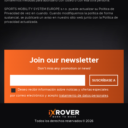
tomaremos medidas para abordarlo con usted o con esa otra persona.
SPORTS MOBILITY SYSTEM EUROPE s.r.o. puede actualizar su Política de
Privacidad de vez en cuando. Cuando modifiquemos la política de forma
sustancial, se publicará un aviso en nuestro sitio web junto con la Política de
privacidad actualizada.
Join our newsletter
Don't miss any promotion or news!
SUSCRÍBASE A
Deseo recibir información sobre noticias y ofertas especiales
por correo electrónico y acepto
tratamiento de datos personales
.
Todos los derechos reservados © 2026