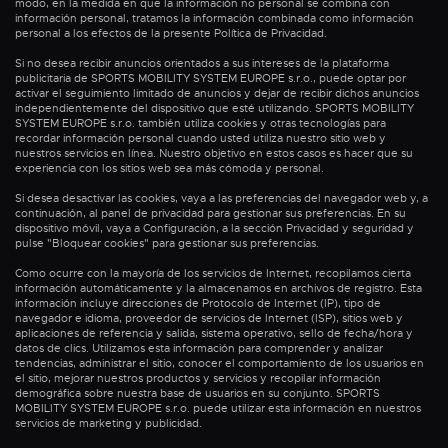
modo, en la medida en que la información no personal se combina con
información personal, tratamos la información combinada como información
personal a los efectos de la presente Política de Privacidad.
Si no desea recibir anuncios orientados a sus intereses de la plataforma
publicitaria de SPORTS MOBILITY SYSTEM EUROPE s.r.o., puede optar por
activar el seguimiento limitado de anuncios y dejar de recibir dichos anuncios
independientemente del dispositivo que esté utilizando. SPORTS MOBILITY
SYSTEM EUROPE s.r.o. también utiliza cookies y otras tecnologías para
recordar información personal cuando usted utiliza nuestro sitio web y
nuestros servicios en línea. Nuestro objetivo en estos casos es hacer que su
experiencia con los sitios web sea más cómoda y personal.
Si desea desactivar las cookies, vaya a las preferencias del navegador web y, a
continuación, al panel de privacidad para gestionar sus preferencias. En su
dispositivo móvil, vaya a Configuración, a la sección Privacidad y seguridad y
pulse "Bloquear cookies" para gestionar sus preferencias.
Como ocurre con la mayoría de los servicios de Internet, recopilamos cierta
información automáticamente y la almacenamos en archivos de registro. Esta
información incluye direcciones de Protocolo de Internet (IP), tipo de
navegador e idioma, proveedor de servicios de Internet (ISP), sitios web y
aplicaciones de referencia y salida, sistema operativo, sello de fecha/hora y
datos de clics. Utilizamos esta información para comprender y analizar
tendencias, administrar el sitio, conocer el comportamiento de los usuarios en
el sitio, mejorar nuestros productos y servicios y recopilar información
demográfica sobre nuestra base de usuarios en su conjunto. SPORTS
MOBILITY SYSTEM EUROPE s.r.o. puede utilizar esta información en nuestros
servicios de marketing y publicidad.