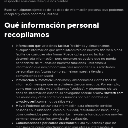
responder a las consultas que nos plantee.
Estos son algunos ejemplos de los tipos de información personal que podemos
recopilar y cómo podemos utilizarla:
Qué información personal
recopilamos
Información que usted nos facilita:
Recibimos y almacenamos
cualquier información que usted introduzca en nuestro sitio web o nos
facilite de cualquier otra forma. Puede optar por no facilitarnos
determinada información, pero entonces es posible que no pueda
beneficiarse de muchas de nuestras funciones. Utilizamos la
información que nos proporciona para responder a sus solicitudes,
personalizar sus futuras compras, mejorar nuestra tienda y
comunicarnos con usted.
Información automática:
Recibimos y almacenamos ciertos tipos de
información siempre que usted interactúa con nosotros. Por ejemplo,
como muchos sitios web, utilizamos "cookies", y obtenemos ciertos
tipos de información cuando su navegador accede a
www.ixroverfl.com
o a anuncios y otros contenidos servidos por o en nombre de
www.ixroverfl.com
en otros sitios web.
Móvil:
Podemos utilizar esta información para ofrecerle servicios
basados en la ubicación, como publicidad, resultados de búsqueda y
otros contenidos personalizados. La mayoría de los dispositivos móviles
permiten desactivar los servicios de localización.
Comunicaciones por correo electrónico:
Para ayudarnos a que los
mensajes de correo electrónico sean más útiles e interesantes, a