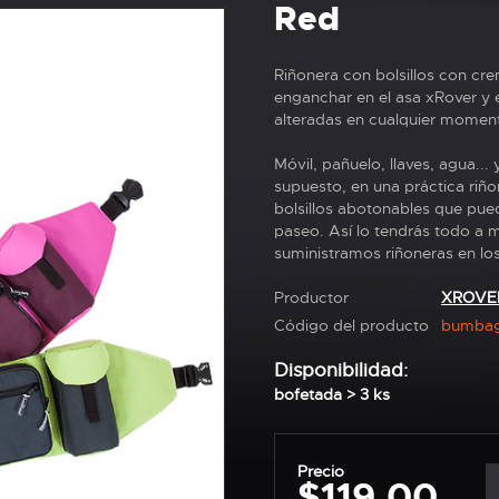
Red
Riñonera con bolsillos con cr
enganchar en el asa xRover y e
alteradas en cualquier moment
Móvil, pañuelo, llaves, agua..
supuesto, en una práctica riño
bolsillos abotonables que puede
paseo. Así lo tendrás todo a 
suministramos riñoneras en lo
Productor
XROVE
Código del producto
bumbag
Disponibilidad:
bofetada > 3 ks
Precio
$119,00