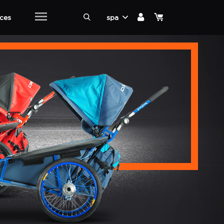
ices
spa