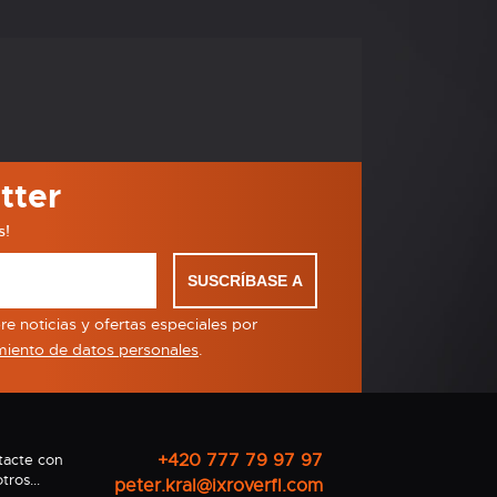
tter
s!
SUSCRÍBASE A
e noticias y ofertas especiales por
miento de datos personales
.
+420 777 79 97 97
tacte con
tros...
peter.kral@ixroverfl.com