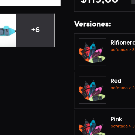
Versiones:
+6
Riñoner
bofetada > 3
Red
bofetada > 3
Pink
bofetada > 3