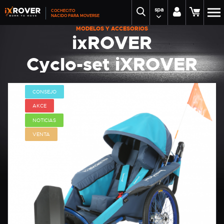
spa
COCHECITO
NACIDO PARA MOVERSE
MODELOS Y ACCESORIOS
ixROVER
Cyclo-set iXROVER
CONSEJO
AKCE
NOTICIAS
VENTA