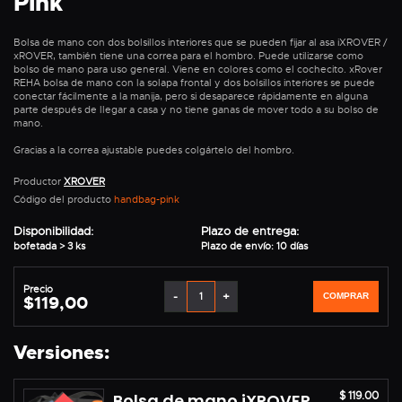
Pink
Bolsa de mano con dos bolsillos interiores que se pueden fijar al asa iXROVER /
xROVER, también tiene una correa para el hombro. Puede utilizarse como
bolso de mano para uso general. Viene en colores como el cochecito. xRover
REHA bolsa de mano con la solapa frontal y dos bolsillos interiores se puede
conectar fácilmente a la manija, pero si desaparece rápidamente en alguna
parte después de llegar a casa y no tiene ganas de mover todo a su bolso de
mano.
Gracias a la correa ajustable puedes colgártelo del hombro.
Productor
XROVER
Código del producto
handbag-pink
Disponibilidad:
Plazo de entrega:
bofetada > 3 ks
Plazo de envío: 10 días
Precio
-
+
COMPRAR
$119,00
Versiones:
$ 119.00
Bolsa de mano iXROVER