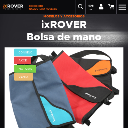
spa
COCHECITO
NACIDO PARA MOVERSE
MODELOS Y ACCESORIOS
ixROVER
Bolsa de mano
iXROVER
CONSEJO
AKCE
NOTICIAS
VENTA