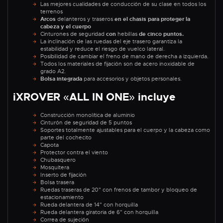
Las mejores cualidades de conducción de su clase en todos los
terrenos
Arcos
delanteros y traseros
en el chasis para proteger la
cabeza y el cuerpo
Cinturones de seguridad
con
hebillas
de cinco puntos.
La inclinación de las ruedas del eje trasero garantiza la
estabilidad y reduce el riesgo de vuelco lateral.
Posibilidad de cambiar el freno de mano de derecha a izquierda.
Todos los materiales de fijación son de acero inoxidable de
grado A2.
Bolsa integrada
para accesorios y objetos personales.
iXROVER «ALL IN ONE» incluye
Construcción monolítica de aluminio
Cinturón de seguridad de 5 puntos
Soportes totalmente ajustables para el cuerpo y la cabeza como
parte del cochecito
Capota
Protector contra el viento
Chubasquero
Mosquitera
Inserto de fijación
Bolsa trasera
Ruedas traseras de 20" con frenos de tambor y bloqueo de
estacionamiento
Rueda delantera de 14" con horquilla
Rueda delantera giratoria de 6" con horquilla
Correa de sujeción