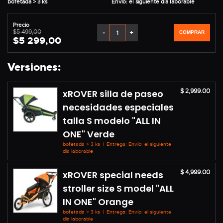
bofetada > 3 ks
Envío: el siguiente día laborable
Precio
$5 499,00
-
+
COMPRAR
$5 299,00
Versiones:
$ 2,999.00
xROVER silla de paseo
necesidades especiales
talla S modelo "ALL IN
ONE" Verde
bofetada > 3 ks
|
Entrega: Envío: el siguiente
día laborable
$ 4,999.00
xROVER special needs
stroller size S model "ALL
IN ONE" Orange
bofetada > 3 ks
|
Entrega: Envío: el siguiente
día laborable