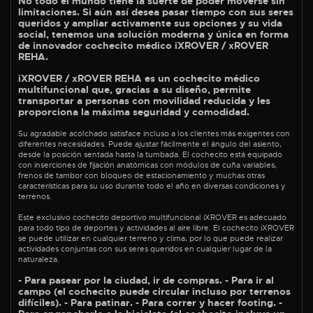
No todo el mundo tiene la suerte de poder moverse sin
limitaciones. Si aún así desea pasar tiempo con sus seres
queridos y ampliar activamente sus opciones y su vida
social, tenemos una solución moderna y única en forma
de innovador cochecito médico iXROVER / xROVER
REHA.
iXROVER / xROVER REHA es un cochecito médico
multifuncional que, gracias a su diseño, permite
transportar a personas con movilidad reducida y les
proporciona la máxima seguridad y comodidad.
Su agradable acolchado satisface incluso a los clientes más exigentes con
diferentes necesidades. Puede ajustar fácilmente el ángulo del asiento,
desde la posición sentada hasta la tumbada. El cochecito está equipado
con inserciones de fijación anatómicas con módulos de cuña variables,
frenos de tambor con bloqueo de estacionamiento y muchas otras
características para su uso durante todo el año en diversas condiciones y
terrenos.
Este exclusivo cochecito deportivo multifuncional iXROVER es adecuado
para todo tipo de deportes y actividades al aire libre. El cochecito iXROVER
se puede utilizar en cualquier terreno y clima, por lo que puede realizar
actividades conjuntas con sus seres queridos en cualquier lugar de la
naturaleza.
- Para pasear por la ciudad, ir de compras. - Para ir al
campo (el cochecito puede circular incluso por terrenos
difíciles). - Para patinar. - Para correr y hacer footing. -