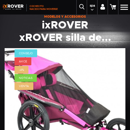
spa
COCHECITO
NACIDO PARA MOVERSE
MODELOS Y ACCESORIOS
ixROVER
xROVER silla de...
CONSEJO
AKCE
-4%
NOTICIAS
VENTA