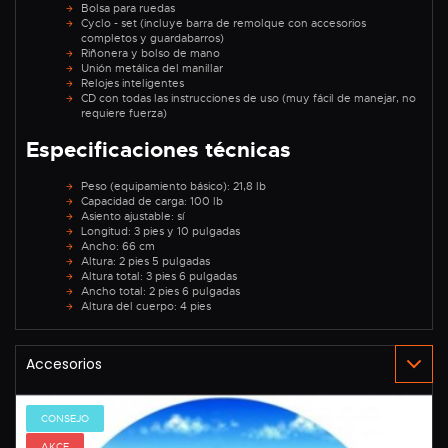
Bolsa para ruedas
Cyclo - set (incluye barra de remolque con accesorios
completos y guardabarros)
Riñonera y bolso de mano
Unión metálica del manillar
Relojes inteligentes
CD con todas las instrucciones de uso (muy fácil de manejar, no
requiere fuerza)
Especificaciones técnicas
Peso (equipamiento básico): 21,8 lb
Capacidad de carga: 100 lb
Asiento ajustable: sí
Longitud: 3 pies y 10 pulgadas
Ancho: 66 cm
Altura: 2 pies 5 pulgadas
Altura total: 3 pies 6 pulgadas
Ancho total: 2 pies 6 pulgadas
Altura del cuerpo: 4 pies
CONSEJO
AKCE