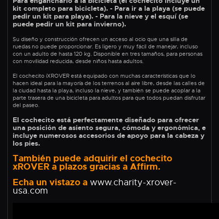
Para engancharlo a la bicicleta (el cochecito incluye un
kit completo para bicicleta). - Para ir a la playa (se puede
pedir un kit para playa). - Para la nieve y el esquí (se
puede pedir un kit para invierno).
Su diseño y construcción ofrecen un acceso al ocio que una silla de
ruedas no puede proporcionar. Es ligero y muy fácil de manejar, incluso
con un adulto de hasta 120 kg. Disponible en tres tamaños, para personas
con movilidad reducida, desde niños hasta adultos.
El cochecito iXROVER está equipado con muchas características que lo
hacen ideal para la mayoría de los terrenos al aire libre, desde las calles de
la ciudad hasta la playa, incluso la nieve, y también se puede acoplar a la
parte trasera de una bicicleta para adultos para que todos puedan disfrutar
del paseo.
El cochecito está perfectamente diseñado para ofrecer
una posición de asiento segura, cómoda y ergonómica, e
incluye numerosos accesorios de apoyo para la cabeza y
los pies.
También puede adquirir el cochecito
xROVER a plazos gracias a Affirm.
Echa un vistazo a
www.charity-xrover-
usa.com