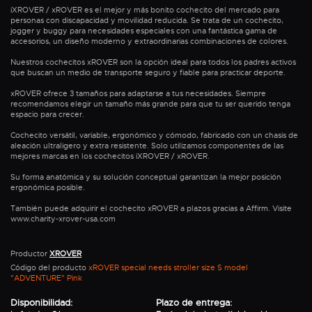
iXROVER / xROVER es el mejor y más bonito cochecito del mercado para
personas con discapacidad y movilidad reducida. Se trata de un cochecito,
jogger y buggy para necesidades especiales con una fantástica gama de
accesorios, un diseño moderno y extraordinarias combinaciones de colores.
Nuestros cochecitos xROVER son la opción ideal para todos los padres activos
que buscan un medio de transporte seguro y fiable para practicar deporte.
xROVER ofrece 3 tamaños para adaptarse a tus necesidades. Siempre
recomendamos elegir un tamaño más grande para que tu ser querido tenga
espacio para crecer.
Cochecito versátil, variable, ergonómico y cómodo, fabricado con un chasis de
aleación ultraligero y extra resistente. Solo utilizamos componentes de las
mejores marcas en los cochecitos iXROVER / xROVER.
Su forma anatómica y su solución conceptual garantizan la mejor posición
ergonómica posible.
También puede adquirir el cochecito xROVER a plazos gracias a Affirm. Visite
www.charity-xrover-usa.com
Productor
XROVER
Código del producto
xROVER special needs stroller size S model
"ADVENTURE" Pink
Disponibilidad:
Plazo de entrega: