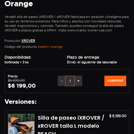
Orange
Versátil silla de paseo iXROVER / xROVER fabricada en aleación ultraligera para
su uso en terrenos extremos. Para niños y adultos con movilidad reducida.
Versátil, ergonómica y cómoda. También puedes conseguir la silla de paseo
xROVER a plazos gracias a Affirm. Visita www.charity-xrover-usa.com
Productor
XROVER
Código del producto
beach-l-orange
Disponibilidad:
Plazo de entrega:
bofetada > 3 ks
Envío: el siguiente día laborable
Precio
$6 699,00
-
+
COMPRAR
$6 199,00
Versiones:
$ 6,199.00
Silla de paseo iXROVER /
xROVER talla L modelo
BEACH