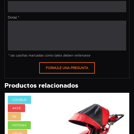
Dotaz
*
* las casillas marcadas como tales deben rellenarse
Productos relacionados
CONSEJO
AKCE
3%
NOTICIAS
VENTA