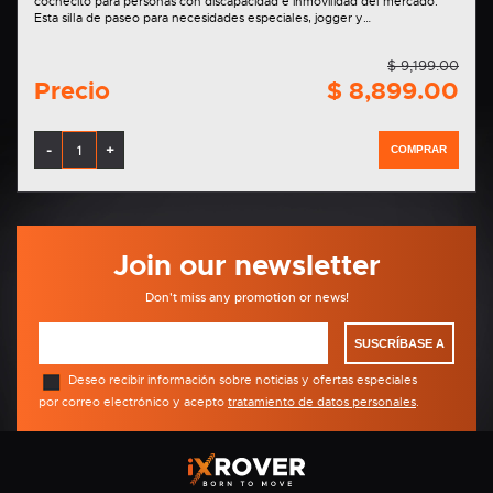
cochecito para personas con discapacidad e inmovilidad del mercado.
Esta silla de paseo para necesidades especiales, jogger y…
$ 9,199.00
Precio
$ 8,899.00
-
+
COMPRAR
Join our newsletter
Don't miss any promotion or news!
SUSCRÍBASE A
Deseo recibir información sobre noticias y ofertas especiales
por correo electrónico y acepto
tratamiento de datos personales
.