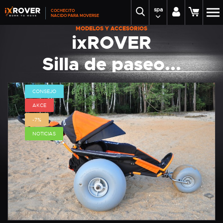
spa
COCHECITO
NACIDO PARA MOVERSE
MODELOS Y ACCESORIOS
ixROVER
Silla de paseo...
CONSEJO
AKCE
-7%
NOTICIAS