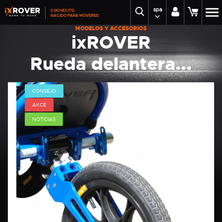
spa
COCHECITO
NACIDO PARA MOVERSE
MODELOS Y ACCESORIOS
ixROVER
Rueda delantera...
CONSEJO
AKCE
NOTICIAS