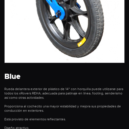
Blue
Rueda delantera exterior de plástico de 14" con horquilla puede utilizarse para
todos los xRovers REHA; adecuada para patinaje en línea, footing, senderismo
así como otras actividades.
Proporciona al cochecito una mayor estabilidad y mejora sus propiedades de
conducción en exteriores.
Está provisto de elementos reflectantes.
Diseño atractivo.