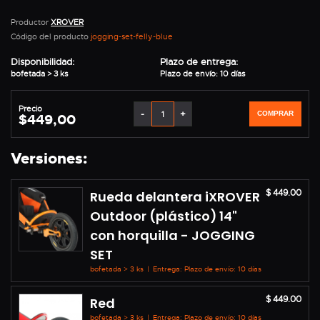
Productor
XROVER
Código del producto
jogging-set-felly-blue
Disponibilidad:
Plazo de entrega:
bofetada > 3 ks
Plazo de envío: 10 días
Precio
-
+
COMPRAR
$449,00
Versiones:
$ 449.00
Rueda delantera iXROVER
Outdoor (plástico) 14"
con horquilla - JOGGING
SET
bofetada > 3 ks
|
Entrega: Plazo de envío: 10 días
$ 449.00
Red
bofetada > 3 ks
|
Entrega: Plazo de envío: 10 días