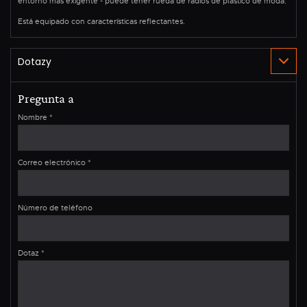
entorno más exigente - puede tener rueda de radios de plástico de moda.
Está equipado con características reflectantes.
Pregunta a
Nombre
*
Correo electrónico
*
Número de teléfono
Dotaz
*