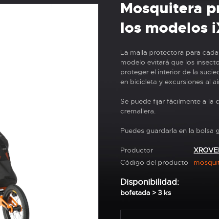
Mosquitera p
los modelos
La malla protectora para cad
modelo evitará que los insect
proteger el interior de la sucie
en bicicleta y excursiones al air
Se puede fijar fácilmente a la
cremallera.
Puedes guardarla en la bolsa g
Productor
XROVE
Código del producto
mosquit
Disponibilidad:
bofetada > 3 ks