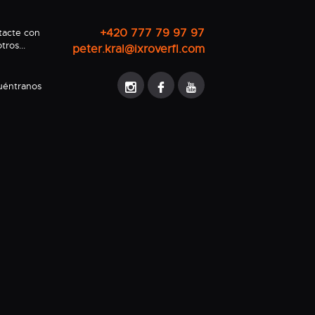
+420 777 79 97 97
tacte con
tros...
peter.kral@ixroverfl.com
uéntranos