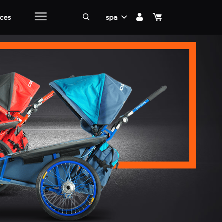
ices
spa