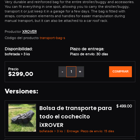
Very durable and reinforced bag for the entire stroller/buggy and accessories.
You can fit everything in one spot, allowing you to carry the stroller/buggy,
transport it or just keep it in a garage for a few days. The bag is fitted with
straps, compression elements and handles for easier manipulation during
manual transport, but it can also be attached to a car roof rack.
Productor
XROVER
Código del producto
transport-bag-s
Disponibilidad:
Plazo de entrega:
bofetada > 3 ks
Plazo de envío: 30 días
Precio
-
+
COMPRAR
$299,00
Versiones:
$ 499.00
Bolsa de transporte para
todo el cochecito
iXROVER
bofetada > 3 ks
|
Entrega: Plazo de envío: 15 días