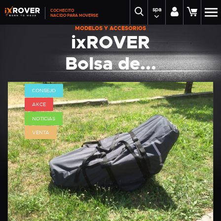
spa
COCHECITO
NACIDO PARA MOVERSE
MODELOS Y ACCESORIOS
ixROVER
Bolsa de...
CONSEJO
AKCE
NOTICIAS
VENTA