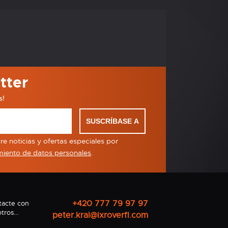
tter
s!
SUSCRÍBASE A
e noticias y ofertas especiales por
miento de datos personales
.
+420 777 79 97 97
tacte con
tros...
peter.kral@ixroverfl.com