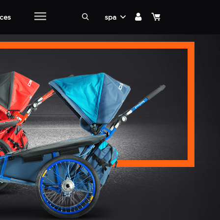
ices
spa