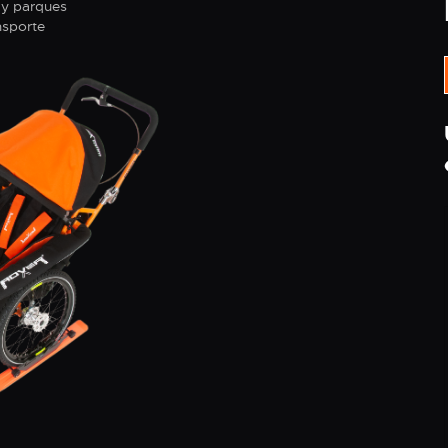
 y parques
ansporte