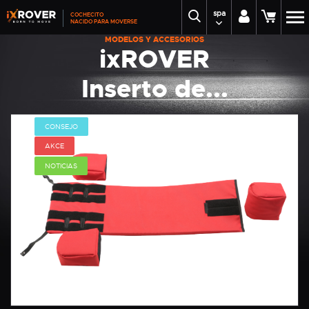
spa
COCHECITO
NACIDO PARA MOVERSE
MODELOS Y ACCESORIOS
ixROVER
Inserto de...
CONSEJO
AKCE
NOTICIAS