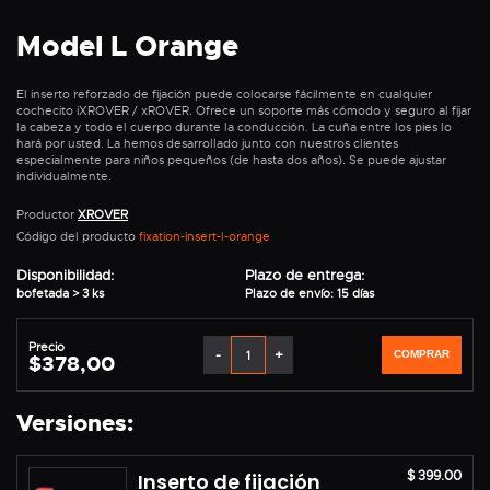
Model L Orange
El inserto reforzado de fijación puede colocarse fácilmente en cualquier
cochecito iXROVER / xROVER. Ofrece un soporte más cómodo y seguro al fijar
la cabeza y todo el cuerpo durante la conducción. La cuña entre los pies lo
hará por usted. La hemos desarrollado junto con nuestros clientes
especialmente para niños pequeños (de hasta dos años). Se puede ajustar
individualmente.
Productor
XROVER
Código del producto
fixation-insert-l-orange
Disponibilidad:
Plazo de entrega:
bofetada > 3 ks
Plazo de envío: 15 días
Precio
-
+
COMPRAR
$378,00
Versiones:
$ 399.00
Inserto de fijación