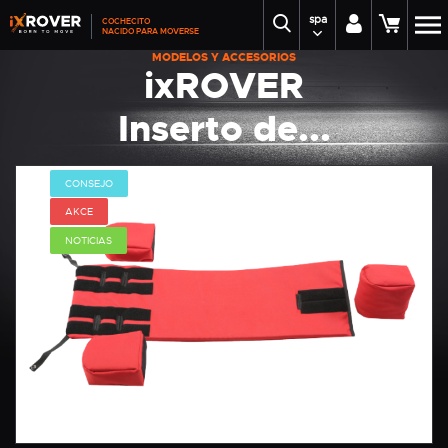
spa
COCHECITO
NACIDO PARA MOVERSE
MODELOS Y ACCESORIOS
ixROVER
Inserto de...
CONSEJO
AKCE
NOTICIAS