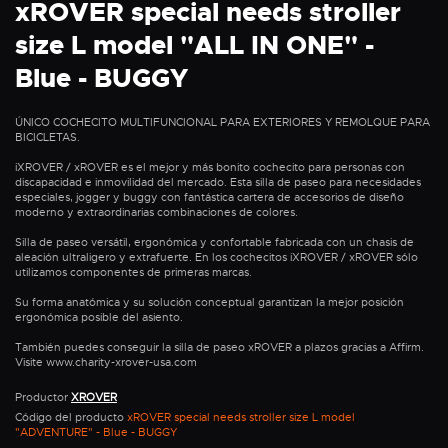
xROVER special needs stroller
size L model "ALL IN ONE" -
Blue - BUGGY
ÚNICO COCHECITO MULTIFUNCIONAL PARA EXTERIORES Y REMOLQUE PARA
BICICLETAS.
iXROVER / xROVER es el mejor y más bonito cochecito para personas con
discapacidad e inmovilidad del mercado. Esta silla de paseo para necesidades
especiales, jogger y buggy con fantástica cartera de accesorios de diseño
moderno y extraordinarias combinaciones de colores.
Silla de paseo versátil, ergonómica y confortable fabricada con un chasis de
aleación ultraligero y extrafuerte. En los cochecitos iXROVER / xROVER sólo
utilizamos componentes de primeras marcas.
Su forma anatómica y su solución conceptual garantizan la mejor posición
ergonómica posible del asiento.
También puedes conseguir la silla de paseo xROVER a plazos gracias a Affirm.
Visite www.charity-xrover-usa.com
Productor
XROVER
Código del producto
xROVER special needs stroller size L model
"ADVENTURE" - Blue - BUGGY