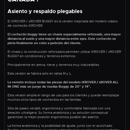
Asiento y respaldo plegables
El iXROVER / xROVER BUGGY es la versión mejorada del modelo clásico
de cochecito iXROVER.
El cochecito buggy tiene un chasis especialmente reforzado, una mayor
distancia al suelo y una mayor distancia entre ejes. Este cochecito se
pinta finalmente en color a petición del cliente.
El chasis y la construcción reforzados permiten utilizar iXROVER / xROVER
BUGGY en condiciones y terrenos extremos.
Principalmente en arena, nieve y terrenos muy inaccesibles.
Esta versión se fabrica sólo en tallas M y L.
La versión incluye todas las piezas del modelo iXROVER / xROVER ALL
IN ONE más un juego de ruedas Buggy de 20" y 14".
Esta versión amplía el rango de uso para los clientes y puede reemplazar
muchos otros tipos de cochecitos en las familias.
Silla de paseo versátil, ergonómica y confortable fabricada con una
aleación ultraligera. Su forma anatómica y su solución conceptual
garantizan la mejor posición ergonómica posible del asiento.
La forma anatómica y la posibilidad de ajuste, junto con el acolchado
flexible, proporcionan un asiento cómodo para usuarios con necesidades