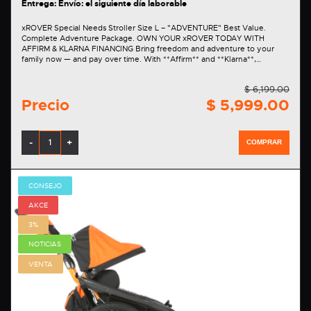
Entrega: Envío: el siguiente día laborable
xROVER Special Needs Stroller Size L – "ADVENTURE" Best Value.
Complete Adventure Package. OWN YOUR xROVER TODAY WITH
AFFIRM & KLARNA FINANCING Bring freedom and adventure to your
family now — and pay over time. With **Affirm** and **Klarna**,…
$ 6,199.00
Precio
$ 5,999.00
-
+
COMPRAR
CONSEJO
AKCE
3%
NOTICIAS
VENTA