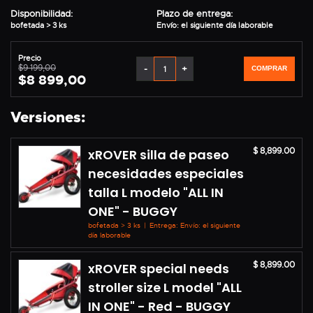
Disponibilidad:
Plazo de entrega:
bofetada > 3 ks
Envío: el siguiente día laborable
Precio
$9 199,00
-
+
COMPRAR
$8 899,00
Versiones:
$ 8,899.00
xROVER silla de paseo
necesidades especiales
talla L modelo "ALL IN
ONE" - BUGGY
bofetada > 3 ks
|
Entrega: Envío: el siguiente
día laborable
$ 8,899.00
xROVER special needs
stroller size L model "ALL
IN ONE" - Red - BUGGY