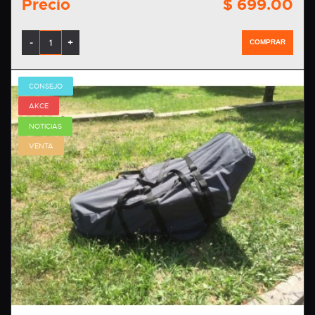
Precio
$ 699.00
-
+
COMPRAR
CONSEJO
AKCE
NOTICIAS
VENTA