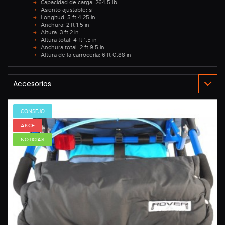
Capacidad de carga: 264,5 lb
Asiento ajustable: sí
Longitud: 5 ft 4.25 in
Anchura: 2 ft 1.5 in
Altura: 3 ft 2 in
Altura total: 4 ft 1.5 in
Anchura total: 2 ft 9.5 in
Altura de la carrocería: 6 ft 0.88 in
CONSEJO
AKCE
NOTICIAS