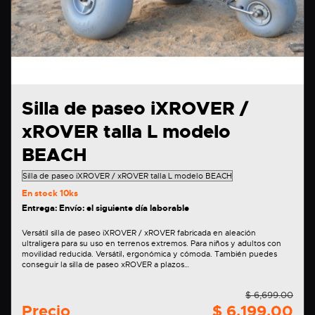
Silla de paseo iXROVER /
xROVER talla L modelo
BEACH
En stock
10ks
Entrega: Envío: el siguiente día laborable
Versátil silla de paseo iXROVER / xROVER fabricada en aleación
ultraligera para su uso en terrenos extremos. Para niños y adultos con
movilidad reducida. Versátil, ergonómica y cómoda. También puedes
conseguir la silla de paseo xROVER a plazos…
$ 6,699.00
Precio
$ 6,199.00