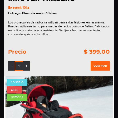
En stock
10ks
Entrega: Plazo de envío: 10 días
Los protectores de radios se utilizan para evitar lesiones en las manos.
Pueden utilizarse tanto para ruedas de radios como de fieltro. Fabricados
en policarbonato de alta resistencia. Se fijan a las ruedas mediante
correas de apriete o tornillos.…
Precio
$ 399.00
-
+
COMPRAR
CONSEJO
AKCE
NOTICIAS