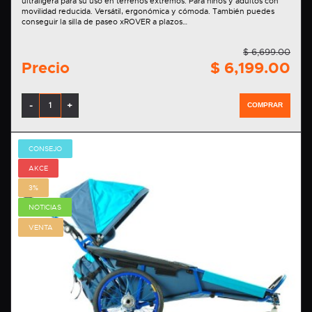
ultraligera para su uso en terrenos extremos. Para niños y adultos con
movilidad reducida. Versátil, ergonómica y cómoda. También puedes
conseguir la silla de paseo xROVER a plazos…
$ 6,699.00
Precio
$ 6,199.00
-
+
COMPRAR
CONSEJO
AKCE
3%
NOTICIAS
VENTA