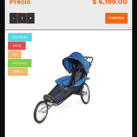
Precio
$ 6,199.00
-
+
COMPRAR
CONSEJO
AKCE
2%
NOTICIAS
VENTA