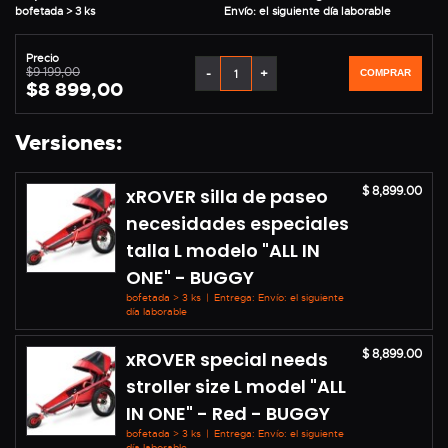
bofetada > 3 ks
Envío: el siguiente día laborable
Precio
$9 199,00
-
+
COMPRAR
$8 899,00
Versiones:
$ 8,899.00
xROVER silla de paseo
necesidades especiales
talla L modelo "ALL IN
ONE" - BUGGY
bofetada > 3 ks
|
Entrega: Envío: el siguiente
día laborable
$ 8,899.00
xROVER special needs
stroller size L model "ALL
IN ONE" - Red - BUGGY
bofetada > 3 ks
|
Entrega: Envío: el siguiente
día laborable