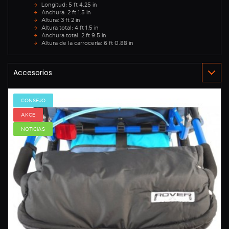
Longitud: 5 ft 4.25 in
Anchura: 2 ft 1.5 in
Altura: 3 ft 2 in
Altura total: 4 ft 1.5 in
Anchura total: 2 ft 9.5 in
Altura de la carrocería: 6 ft 0.88 in
CONSEJO
AKCE
NOTICIAS