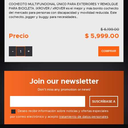
COCHECITO MULTIFUNCIONAL ÚNICO PARA EXTERIORES Y REMOLQUE
PARA BICICLETA. iXROVER / xROVER es el mejor y más bonito cochecito
del mercado para personas con discapacidad y movilidad reducida. Este
cochecito, jogger y buggy para necesidades…
$ 6,199.00
Precio
$ 5,999.00
-
+
COMPRAR
Join our newsletter
Don't miss any promotion or news!
SUSCRÍBASE A
Deseo recibir información sobre noticias y ofertas especiales
por correo electrónico y acepto
tratamiento de datos personales
.