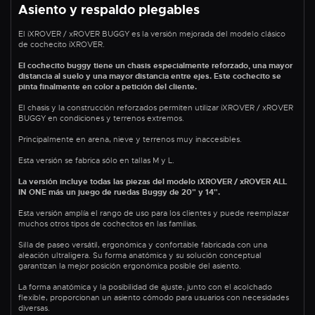
Asiento y respaldo plegables
El iXROVER / xROVER BUGGY es la versión mejorada del modelo clásico
de cochecito iXROVER.
El cochecito buggy tiene un chasis especialmente reforzado, una mayor
distancia al suelo y una mayor distancia entre ejes. Este cochecito se
pinta finalmente en color a petición del cliente.
El chasis y la construcción reforzados permiten utilizar iXROVER / xROVER
BUGGY en condiciones y terrenos extremos.
Principalmente en arena, nieve y terrenos muy inaccesibles.
Esta versión se fabrica sólo en tallas M y L.
La versión incluye todas las piezas del modelo iXROVER / xROVER ALL
IN ONE más un juego de ruedas Buggy de 20" y 14".
Esta versión amplía el rango de uso para los clientes y puede reemplazar
muchos otros tipos de cochecitos en las familias.
Silla de paseo versátil, ergonómica y confortable fabricada con una
aleación ultraligera. Su forma anatómica y su solución conceptual
garantizan la mejor posición ergonómica posible del asiento.
La forma anatómica y la posibilidad de ajuste, junto con el acolchado
flexible, proporcionan un asiento cómodo para usuarios con necesidades
diversas.