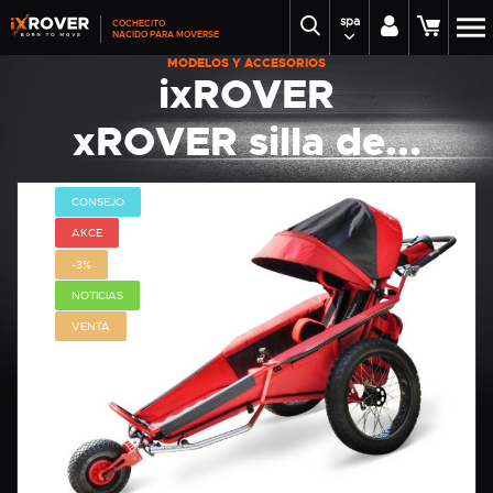
spa
COCHECITO
NACIDO PARA MOVERSE
MODELOS Y ACCESORIOS
ixROVER
xROVER silla de...
CONSEJO
AKCE
-3%
NOTICIAS
VENTA