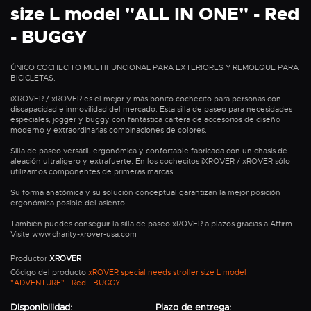
size L model "ALL IN ONE" - Red
- BUGGY
ÚNICO COCHECITO MULTIFUNCIONAL PARA EXTERIORES Y REMOLQUE PARA
BICICLETAS.
iXROVER / xROVER es el mejor y más bonito cochecito para personas con
discapacidad e inmovilidad del mercado. Esta silla de paseo para necesidades
especiales, jogger y buggy con fantástica cartera de accesorios de diseño
moderno y extraordinarias combinaciones de colores.
Silla de paseo versátil, ergonómica y confortable fabricada con un chasis de
aleación ultraligero y extrafuerte. En los cochecitos iXROVER / xROVER sólo
utilizamos componentes de primeras marcas.
Su forma anatómica y su solución conceptual garantizan la mejor posición
ergonómica posible del asiento.
También puedes conseguir la silla de paseo xROVER a plazos gracias a Affirm.
Visite www.charity-xrover-usa.com
Productor
XROVER
Código del producto
xROVER special needs stroller size L model
"ADVENTURE" - Red - BUGGY
Disponibilidad:
Plazo de entrega: