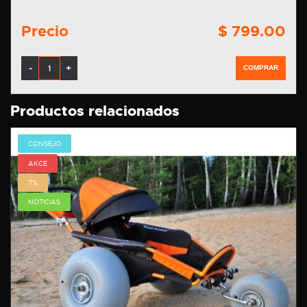
Precio
$ 799.00
-
+
COMPRAR
Productos relacionados
CONSEJO
AKCE
7%
NOTICIAS