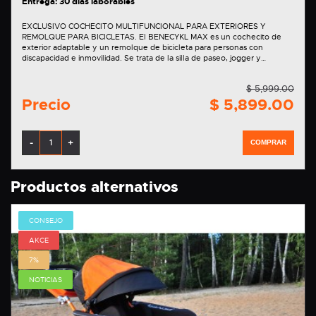
Entrega: 30 días laborables
EXCLUSIVO COCHECITO MULTIFUNCIONAL PARA EXTERIORES Y
REMOLQUE PARA BICICLETAS. El BENECYKL MAX es un cochecito de
exterior adaptable y un remolque de bicicleta para personas con
discapacidad e inmovilidad. Se trata de la silla de paseo, jogger y…
$ 5,999.00
Precio
$ 5,899.00
-
+
COMPRAR
Productos alternativos
CONSEJO
AKCE
7%
NOTICIAS