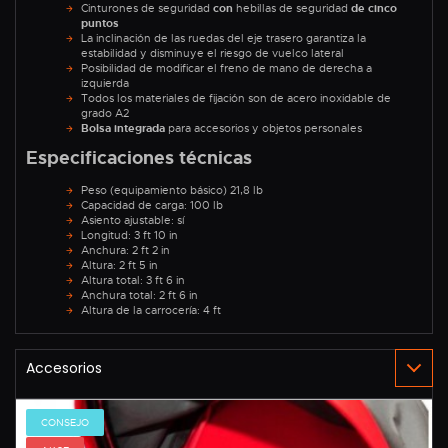
Cinturones de seguridad
con
hebillas de seguridad
de cinco
puntos
La inclinación de las ruedas del eje trasero garantiza la
estabilidad y disminuye el riesgo de vuelco lateral
Posibilidad de modificar el freno de mano de derecha a
izquierda
Todos los materiales de fijación son de acero inoxidable de
grado A2
Bolsa integrada
para accesorios y objetos personales
Especificaciones técnicas
Peso (equipamiento básico) 21,8 lb
Capacidad de carga: 100 lb
Asiento ajustable: sí
Longitud: 3 ft 10 in
Anchura: 2 ft 2 in
Altura: 2 ft 5 in
Altura total: 3 ft 6 in
Anchura total: 2 ft 6 in
Altura de la carrocería: 4 ft
CONSEJO