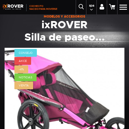
spa
COCHECITO
NACIDO PARA MOVERSE
MODELOS Y ACCESORIOS
ixROVER
Silla de paseo...
CONSEJO
AKCE
-4%
NOTICIAS
VENTA