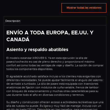
Mostrar todas las versiones
ENVÍO A TODA EUROPA, EE.UU. Y
CANADÁ
Asiento y respaldo abatibles
El modelo estándar iXROVER S. Ya en esta ejecución la silla de
paseo/cochecito es casi de pleno derecho y proporciona el máximo
confort así como todas las ventajas de viaje y diseño. La opción de comprar
todos los componentes disponibles.
El agradable acolchado satisface incluso a los clientes más exigentes con
diferentes necesidades. Se puede ajustar fácilmente el ángulo del asiento:
de sentado a tumbado. La silla de paseo está equipada con inserciones
anatómicas de fijación con módulos de cuña variable, frenos de tambor
con bloqueo de estacionamiento y muchas otras características para su
uso durante todo el año en diversas condiciones y terrenos.
Su diseño y construcción ofrecen acceso a actividades recreativas que una
silla de ruedas no puede. Es ligera y muy fácil de manejar, incluso con un
adulto de hasta 120 kg. Disponible en tres tamaños, para personas con