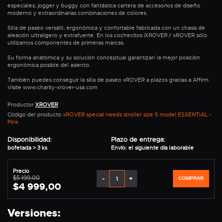
especiales, jogger y buggy con fantástica cartera de accesorios de diseño
moderno y extraordinarias combinaciones de colores.
Silla de paseo versátil, ergonómica y confortable fabricada con un chasis de
aleación ultraligero y extrafuerte. En los cochecitos iXROVER / xROVER sólo
utilizamos componentes de primeras marcas.
Su forma anatómica y su solución conceptual garantizan la mejor posición
ergonómica posible del asiento.
También puedes conseguir la silla de paseo xROVER a plazos gracias a Affirm.
Visite www.charity-xrover-usa.com
Productor
XROVER
Código del producto
xROVER special needs stroller size S model ESSENTIAL -
Pink
Disponibilidad:
Plazo de entrega:
bofetada > 3 ks
Envío: el siguiente día laborable
Precio
$5 199,00
-
+
COMPRAR
$4 999,00
Versiones: