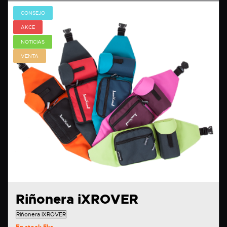
CONSEJO
AKCE
NOTICIAS
VENTA
Riñonera iXROVER
En stock
5ks