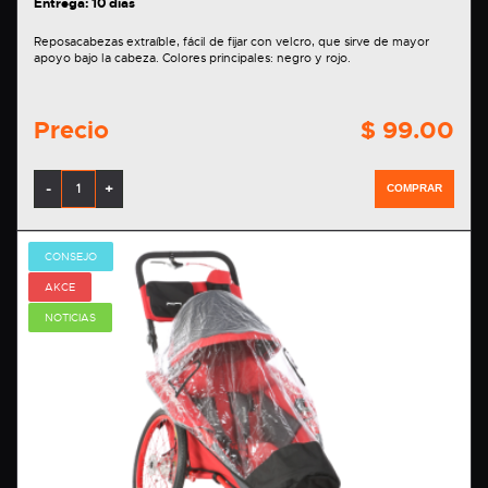
Entrega: 10 días
Reposacabezas extraíble, fácil de fijar con velcro, que sirve de mayor
apoyo bajo la cabeza. Colores principales: negro y rojo.
Precio
$ 99.00
-
+
COMPRAR
CONSEJO
AKCE
NOTICIAS