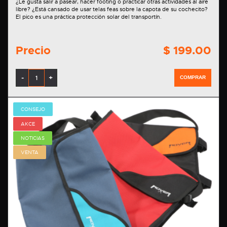
¿Le gusta salir a pasear, hacer footing o practicar otras actividades al aire
libre? ¿Está cansado de usar telas feas sobre la capota de su cochecito?
El pico es una práctica protección solar del transportín.
Precio
$ 199.00
-
+
COMPRAR
CONSEJO
AKCE
NOTICIAS
VENTA