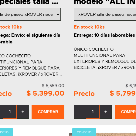
peciales talla M
modelo "ALL IN
odelo
ONE" - asiento 
TANDARD
respaldo abatib
stock
10ks
En stock
10ks
ega: Envío: el siguiente día
Entrega: 10 días laborables
orable
ÚNICO COCHECITO
MULTIFUNCIONAL PARA
CO COCHECITO
EXTERIORES Y REMOLQUE D
TIFUNCIONAL PARA
BICICLETA. iXROVER / xROVER con
ERIORES Y REMOLQUE PARA
asiento y respaldo plegables ¡ 
. iXROVER / xROVER es
mejor y más bonito cochecito
ejor y más bonito cochecito
personas con discapacidad e
$ 5,559.00
$ 6,
 personas con discapacidad e
$ 5,399.00
$ 5,79
inmovilidad del mercado. Esta s
ecio
Precio
vilidad del mercado. Esta silla
de paseo para…
aseo para necesidades
ciales, jogger y…
+
-
+
COMPRAR
COMPR
NSEJO
CONSEJO