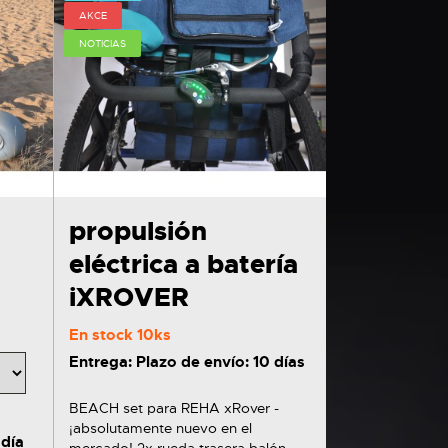
AKCE
NOTICIAS
propulsión
eléctrica a batería
iXROVER
En stock
10ks
Entrega: Plazo de envío: 10 días
BEACH set para REHA xRover -
¡absolutamente nuevo en el
 día
mercado! 2x rueda trasera balón