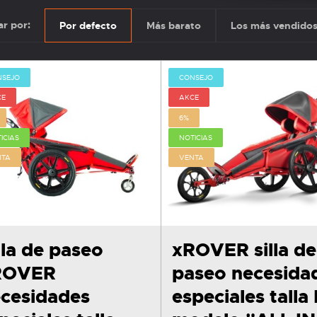
r por:
Por defecto
Más barato
Los más vendido
NSEJO
CONSEJO
CE
AKCE
6%
ICIAS
NOTICIAS
NTA
VENTA
lla de paseo
xROVER silla de
ROVER
paseo necesida
cesidades
especiales talla