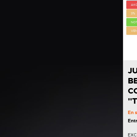
AK
3%
NOT
VE
J
B
C
"
En 
Ent
EXC