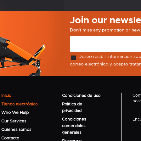
Join our newsle
Don't miss any promotion or new
Deseo recibir información sobr
correo electrónico y acepto
trata
Con
Inicio
Condiciones de uso
noso
Tienda electrónica
Política de
privacidad
Who We Help
Condiciones
Enc
Our Services
comerciales
Quiénes somos
generales
Contacto
Descargar