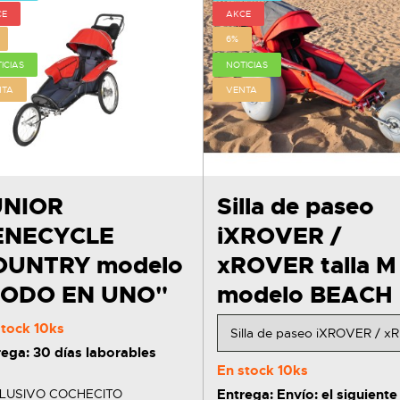
CE
AKCE
6%
ICIAS
NOTICIAS
NTA
VENTA
UNIOR
Silla de paseo
ENECYCLE
iXROVER /
OUNTRY modelo
xROVER talla M
TODO EN UNO"
modelo BEACH
stock
10ks
rega: 30 días laborables
En stock
10ks
LUSIVO COCHECITO
Entrega: Envío: el siguiente