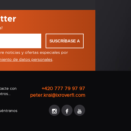
tter
s!
SUSCRÍBASE A
e noticias y ofertas especiales por
miento de datos personales
.
+420 777 79 97 97
tacte con
tros...
peter.kral@ixroverfl.com
uéntranos