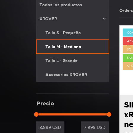
Todos los productos
Ordena
XROVER
Talla S - Pequeña
CO
AK
Talla M - Mediana
3%
NOT
Talla L - Grande
VE
Accesorios XROVER
Si
Precio
x
ne
3,899
USD
7,999
USD