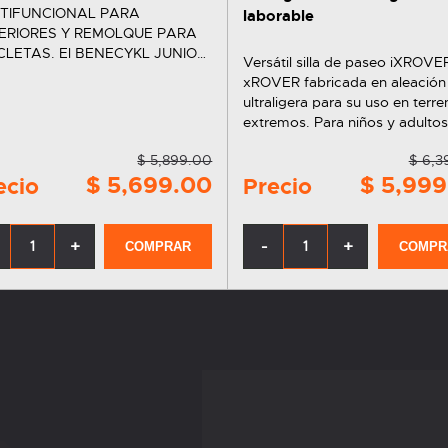
TIFUNCIONAL PARA
laborable
ERIORES Y REMOLQUE PARA
. El BENECYKL JUNIOR
Versátil silla de paseo iXROVE
n cochecito adaptable para
xROVER fabricada en aleación
riores y un remolque para
ultraligera para su uso en terr
cletas para personas con
extremos. Para niños y adulto
apacidad e inmovilidad. Es la
movilidad reducida. Versátil,
a de paseo, jogger y…
$ 5,899.00
$ 6,3
ergonómica y cómoda. Tambi
$ 5,699.00
$ 5,999
ecio
Precio
puedes conseguir la silla de p
xROVER a plazos…
+
-
+
COMPRAR
COMPR