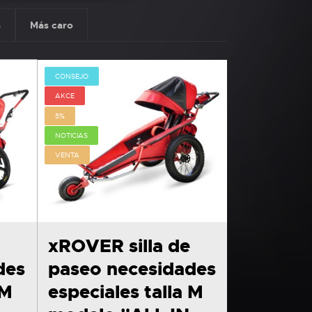
s
Más caro
CONSEJO
AKCE
5%
NOTICIAS
VENTA
xROVER silla de
des
paseo necesidades
 M
especiales talla M