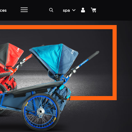
ices
spa