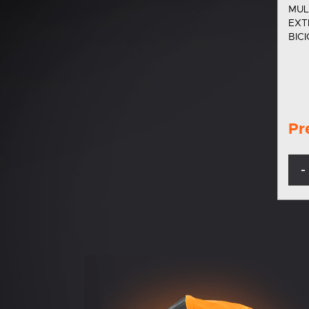
MUL
EXT
BICICLETAS
es u
exte
bici
disc
sill
Pr
-