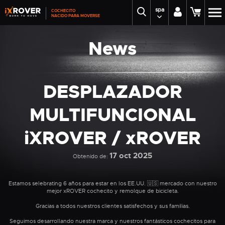
spa
COCHECITO
NACIDO PARA MOVERSE
News
DESPLAZADOR
MULTIFUNCIONAL
iXROVER / xROVER
17 oct 2025
Obtenido de:
Estamos selebrating 6 años para estar en los EE.UU. 🇺🇸 mercado con nuestro
mejor xROVER cochecito y remolque de bicicleta.
Gracias a todos nuestros clientes satisfechos y sus familias.
Seguimos desarrollando nuestra marca y nuestros fantásticos cochecitos para