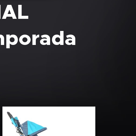
NAL
mporada