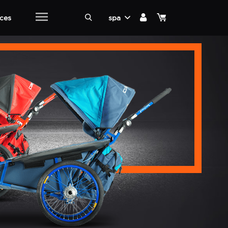
ices
spa