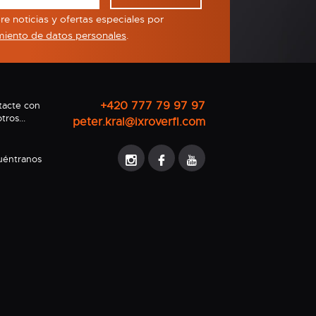
e noticias y ofertas especiales por
miento de datos personales
.
+420 777 79 97 97
tacte con
tros...
peter.kral@ixroverfl.com
uéntranos