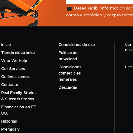
Deseo recibir información sobr
correo electrónico y acepto
trata
Con
Inicio
Condiciones de uso
noso
Tienda electrónica
Política de
privacidad
Who We Help
Condiciones
Enc
Our Services
comerciales
Quiénes somos
generales
Contacto
Descargar
Real Family Stories
& Success Stories
Financiación en EE.
UU.
Historias
Premios y