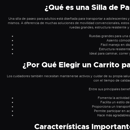
¿Qué es una Silla de P
Una silla de paseo para adultos está diseñada para transportar a adolescentes y 
mismos. A diferencia de muchas soluciones de movilidad convencionales, estos mo
ruedas grandes, estructura resistente y
Ruedas grandes para una 
Asiento cómod
Fácil manejo en dis
Estructura resistente
Ideal para caminar, correr y
¿Por Qué Elegir un Carrito p
Los cuidadores también necesitan mantenerse activos y cuidar de su propia salud.
con el tiempo de calidad
Entre sus principales benef
Fomenta la actividad fí
Facilita un estilo d
Proporciona un transpo
Permite participar en ac
Hace más agradables l
Características Important