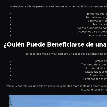
Al elegir una silla de paseo para adultos, es recomendable buscar característ
Estructura liger
Neumáticos de 
Sistema de fre
Manillar aj
Asiento ergonómico co
Accesorios para protecc
Alta capacida
¿Quién Puede Beneficiarse de una 
Estas soluciones de movilidad son utilizadas por personas con dif
Parálisis c
Trastorno del espect
Enfermedades n
Discapacidades d
Trastornos m
Personas con movi
Para muchas familias, una silla de paseo para adultos representa una oportunidad
resultar difíciles o i