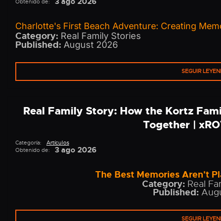
3 ago 2026
Obtenido de:
Charlotte's First Beach Adventure: Creating Memo
Category:
Real Family Stories
Published:
August 2026
SEGUIR LEYE
Real Family Story: How the Kortz Fam
Together | xR
Categoría:
Artículos
3 ago 2026
Obtenido de:
The Best Memories Aren't Pl
Category:
Real Fam
Published:
Augu
SEGUIR LEYE