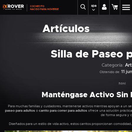
spa
COCHECITO
NACIDO PARA MOVERSE
Artículos
Silla de Paseo 
Categoría:
Art
11 ju
Obtenido de:
```html
Manténgase Activo Sin 
Para muchas familias y cuidadores, mantenerse activos mientras apoyan a un se
paseo para adultos
o
carrito para correr para adultos
ofrece una solución práctica q
de forma segura y 
Diseñados para un estilo de vida activo, estos carritos proporcionan comodidad, 