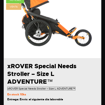
NOTICIAS
VENTA
xROVER Special Needs
Stroller – Size L
ADVENTURE™
En stock
10ks
Entrega: Envío: el siguiente día laborable