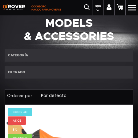
spa
COCHECITO
NACIDO PARA MOVERSE
MODELS
& ACCESSORIES
CATEGORÍA
FILTRADO
Ordenar por
CONSEJO
AKCE
3%