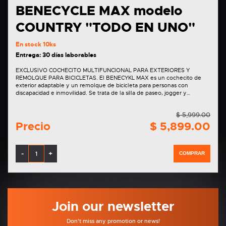
BENECYCLE MAX modelo
COUNTRY "TODO EN UNO"
En stock
10ks
Entrega: 30 días laborables
EXCLUSIVO COCHECITO MULTIFUNCIONAL PARA EXTERIORES Y
REMOLQUE PARA BICICLETAS. El BENECYKL MAX es un cochecito de
exterior adaptable y un remolque de bicicleta para personas con
discapacidad e inmovilidad. Se trata de la silla de paseo, jogger y…
$ 5,999.00
Precio
$ 5,899.00
-
+
COMPRAR
Join our newsletter
Don't miss any promotion or news!