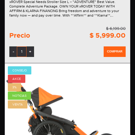
xROVER Special Needs Stroller Size L – "ADVENTURE" Best Value.
Complete Adventure Package. OWN YOUR xROVER TODAY WITH
AFFIRM & KLARNA FINANCING Bring freedom and adventure to your
family now — and pay over time. With **Affirm** and **Klarna**,…
$ 6,199.00
Precio
$ 5,999.00
-
+
COMPRAR
CONSEJO
AKCE
3%
NOTICIAS
VENTA