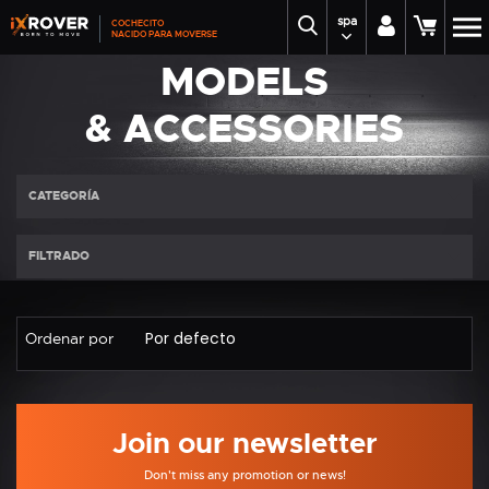
spa
COCHECITO
NACIDO PARA MOVERSE
MODELS
& ACCESSORIES
CATEGORÍA
FILTRADO
Ordenar por
Join our newsletter
Don't miss any promotion or news!